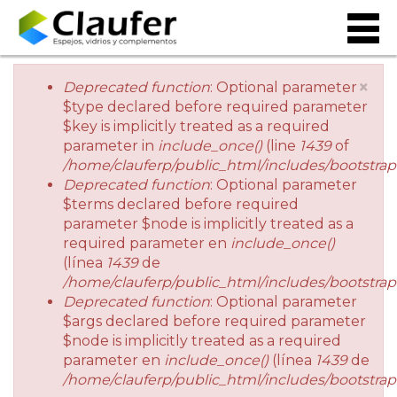
×
Deprecated function
: Optional parameter
$type declared before required parameter
Mensaje de error
$key is implicitly treated as a required
parameter in
include_once()
(line
1439
of
/home/clauferp/public_html/includes/bootstrap
Deprecated function
: Optional parameter
$terms declared before required
parameter $node is implicitly treated as a
required parameter en
include_once()
(línea
1439
de
/home/clauferp/public_html/includes/bootstrap
Deprecated function
: Optional parameter
$args declared before required parameter
$node is implicitly treated as a required
parameter en
include_once()
(línea
1439
de
/home/clauferp/public_html/includes/bootstrap